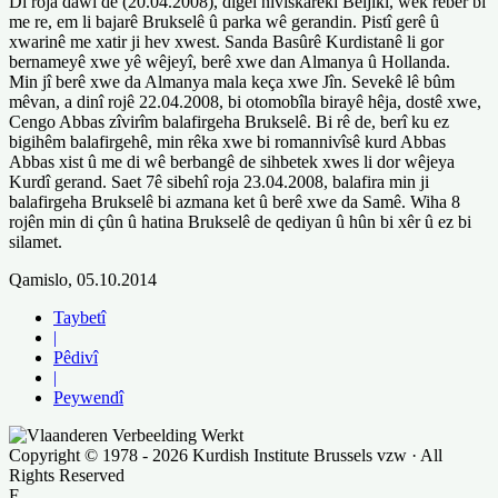
Di roja dawî de (20.04.2008), digel nivîskarekî Beljîkî, wek rêber bi
me re, em li bajarê Brukselê û parka wê gerandin. Pistî gerê û
xwarinê me xatir ji hev xwest. Sanda Basûrê Kurdistanê li gor
bernameyê xwe yê wêjeyî, berê xwe dan Almanya û Hollanda.
Min jî berê xwe da Almanya mala keça xwe Jîn. Sevekê lê bûm
mêvan, a dinî rojê 22.04.2008, bi otomobîla birayê hêja, dostê xwe,
Cengo Abbas zîvirîm balafirgeha Brukselê. Bi rê de, berî ku ez
bigihêm balafirgehê, min rêka xwe bi romannivîsê kurd Abbas
Abbas xist û me di wê berbangê de sihbetek xwes li dor wêjeya
Kurdî gerand. Saet 7ê sibehî roja 23.04.2008, balafira min ji
balafirgeha Brukselê bi azmana ket û berê xwe da Samê. Wiha 8
rojên min di çûn û hatina Brukselê de qediyan û hûn bi xêr û ez bi
silamet.
Qamislo, 05.10.2014
Taybetî
|
Pêdivî
|
Peywendî
Copyright © 1978 - 2026 Kurdish Institute Brussels vzw · All
Rights Reserved
F