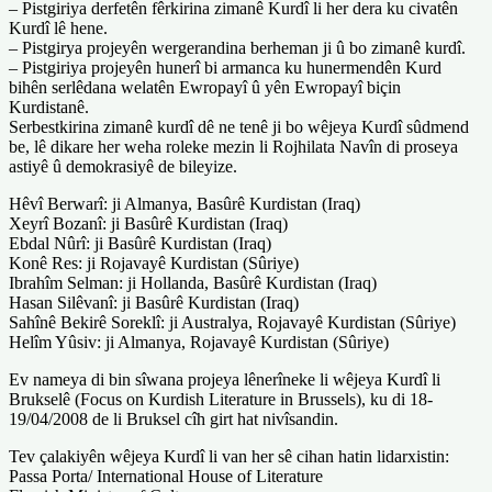
– Pistgiriya derfetên fêrkirina zimanê Kurdî li her dera ku civatên
Kurdî lê hene.
– Pistgirya projeyên wergerandina berheman ji û bo zimanê kurdî.
– Pistgiriya projeyên hunerî bi armanca ku hunermendên Kurd
bihên serlêdana welatên Ewropayî û yên Ewropayî biçin
Kurdistanê.
Serbestkirina zimanê kurdî dê ne tenê ji bo wêjeya Kurdî sûdmend
be, lê dikare her weha roleke mezin li Rojhilata Navîn di proseya
astiyê û demokrasiyê de bileyize.
Hêvî Berwarî: ji Almanya, Basûrê Kurdistan (Iraq)
Xeyrî Bozanî: ji Basûrê Kurdistan (Iraq)
Ebdal Nûrî: ji Basûrê Kurdistan (Iraq)
Konê Res: ji Rojavayê Kurdistan (Sûriye)
Ibrahîm Selman: ji Hollanda, Basûrê Kurdistan (Iraq)
Hasan Silêvanî: ji Basûrê Kurdistan (Iraq)
Sahînê Bekirê Soreklî: ji Australya, Rojavayê Kurdistan (Sûriye)
Helîm Yûsiv: ji Almanya, Rojavayê Kurdistan (Sûriye)
Ev nameya di bin sîwana projeya lênerîneke li wêjeya Kurdî li
Brukselê (Focus on Kurdish Literature in Brussels), ku di 18-
19/04/2008 de li Bruksel cîh girt hat nivîsandin.
Tev çalakiyên wêjeya Kurdî li van her sê cihan hatin lidarxistin:
Passa Porta/ International House of Literature