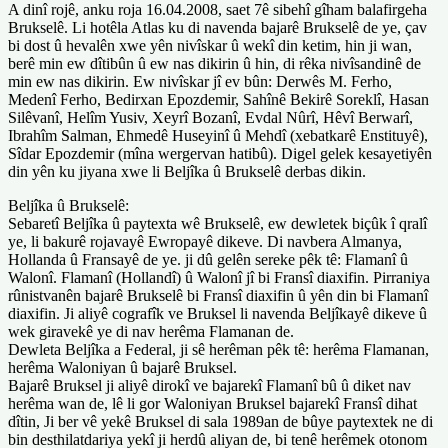
A dinî rojê, anku roja 16.04.2008, saet 7ê sibehî gîham balafirgeha
Brukselê. Li hotêla Atlas ku di navenda bajarê Brukselê de ye, çav
bi dost û hevalên xwe yên nivîskar û wekî din ketim, hin ji wan,
berê min ew dîtibûn û ew nas dikirin û hin, di rêka nivîsandinê de
min ew nas dikirin. Ew nivîskar jî ev bûn: Derwês M. Ferho,
Medenî Ferho, Bedirxan Epozdemir, Sahînê Bekirê Soreklî, Hasan
Silêvanî, Helîm Yusiv, Xeyrî Bozanî, Evdal Nûrî, Hêvî Berwarî,
Ibrahîm Salman, Ehmedê Huseyinî û Mehdî (xebatkarê Enstituyê),
Sîdar Epozdemir (mîna wergervan hatibû). Digel gelek kesayetiyên
din yên ku jiyana xwe li Beljîka û Brukselê derbas dikin.
Beljîka û Brukselê:
Sebaretî Beljîka û paytexta wê Brukselê, ew dewletek biçûk î qralî
ye, li bakurê rojavayê Ewropayê dikeve. Di navbera Almanya,
Hollanda û Fransayê de ye. ji dû gelên sereke pêk tê: Flamanî û
Walonî. Flamanî (Hollandî) û Walonî jî bi Fransî diaxifin. Pirraniya
rûnistvanên bajarê Brukselê bi Fransî diaxifin û yên din bi Flamanî
diaxifin. Ji aliyê cografîk ve Bruksel li navenda Beljîkayê dikeve û
wek giravekê ye di nav herêma Flamanan de.
Dewleta Beljîka a Federal, ji sê herêman pêk tê: herêma Flamanan,
herêma Waloniyan û bajarê Bruksel.
Bajarê Bruksel ji aliyê dirokî ve bajarekî Flamanî bû û diket nav
herêma wan de, lê li gor Waloniyan Bruksel bajarekî Fransî dihat
dîtin, Ji ber vê yekê Bruksel di sala 1989an de bûye paytextek ne di
bin desthilatdariya yekî ji herdû aliyan de, bi tenê herêmek otonom