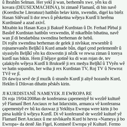
û Ibrahîm Selman. Her yekî ji wan, berhemên xwe, yên ku di
kovara (DEUSEXMACHINA), bi zimanê Flamanî, di bin navê
(Koerdische Literatuur) hatibûn belav kirin, xwendin, digel ku birêz
Hasan Silêvanî li dor rews û pêsketina wêjeya Kurdî li herêma
Kurdistanê a azad axivî.
Mixabin ku Hasan Kaya ji Bakurê Kurdistan û Dr. Ferhad Pîrbal ji
Basûrê Kurdistan hatibûn vexwendin, lê nikarîbûn bihatina, navê
wan jî di besdarbûna xwendina berheman de hebû.
Di rojên xwendina berheman de gelek ji nivîskar, rewsenbîr û
rojnamevanên Beljîkî û Kurd amade bûn, digel çend perlementêr û
siyasiyên Beljîkî yên ku dixwestin ji nêzîk ve rewsa ziman û toreya
kurdî nas bikin. Hem jî hêjaye gotinê ku di wan rojan de, tev
çalakiyên wêjeya Kurdî li Brukselê ji rex medya Beljîkî û TVyên wê
ve hatin sopandin, her wiha ji rex Kurdistan TV, Roj TV û Newroz
TVê ve jî.
Di dawiya sevê de jî muzîk û stranên Kurdî ji aliyê hozanên Kurd,
Hekîm û Dilovan dihatin pêskês kirin.
JI KURDISTANÊ NAMEYEK JI EWROPA RE
Di roja 19/04/2008an de konferansa çapemeniyê bi wezîrê kulturê
yê Flamanî Bert Anciaux re hat lidarxistin, armanca vê konferansa
çapemeniyê ev bû ku daxwaz ji Yekîtiya Ewropa were kirin ji bo
pirsa kultûr û wêjeya Kurdî. Di vê konferansê de wezîrê kulturê yê
Flamanî Bert Anciaux û me nivîskarên Kurd bi hevra «Nameya ji bo
Ewropa» da destê Jàn Figel, Komiserê Ewropa yê Kulturê. Fermo