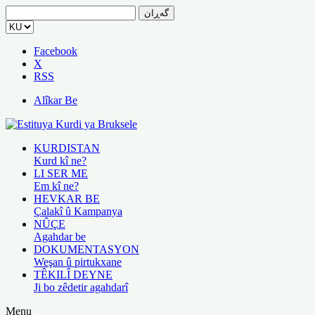
گەڕان
بۆ:
Facebook
X
RSS
Alîkar Be
KURDISTAN
Kurd kî ne?
LI SER ME
Em kî ne?
HEVKAR BE
Çalakî û Kampanya
NÛÇE
Agahdar be
DOKUMENTASYON
Weşan û pirtukxane
TÊKILÎ DEYNE
Ji bo zêdetir agahdarî
Menu