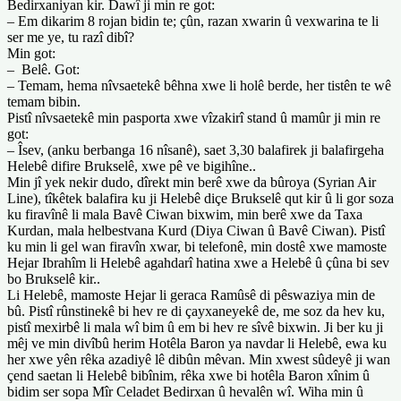
Bedirxaniyan kir. Dawî ji min re got:
– Em dikarim 8 rojan bidin te; çûn, razan xwarin û vexwarina te li
ser me ye, tu razî dibî?
Min got:
– Belê. Got:
– Temam, hema nîvsaetekê bêhna xwe li holê berde, her tistên te wê
temam bibin.
Pistî nîvsaetekê min pasporta xwe vîzakirî stand û mamûr ji min re
got:
– Îsev, (anku berbanga 16 nîsanê), saet 3,30 balafirek ji balafirgeha
Helebê difire Brukselê, xwe pê ve bigihîne..
Min jî yek nekir dudo, dîrekt min berê xwe da bûroya (Syrian Air
Line), tîkêtek balafira ku ji Helebê diçe Brukselê qut kir û li gor soza
ku firavînê li mala Bavê Ciwan bixwim, min berê xwe da Taxa
Kurdan, mala helbestvana Kurd (Diya Ciwan û Bavê Ciwan). Pistî
ku min li gel wan firavîn xwar, bi telefonê, min dostê xwe mamoste
Hejar Ibrahîm li Helebê agahdarî hatina xwe a Helebê û çûna bi sev
bo Brukselê kir..
Li Helebê, mamoste Hejar li geraca Ramûsê di pêswaziya min de
bû. Pistî rûnstinekê bi hev re di çayxaneyekê de, me soz da hev ku,
pistî mexirbê li mala wî bim û em bi hev re sîvê bixwin. Ji ber ku ji
mêj ve min divîbû herim Hotêla Baron ya navdar li Helebê, ewa ku
her xwe yên rêka azadiyê lê dibûn mêvan. Min xwest sûdeyê ji wan
çend saetan li Helebê bibînim, rêka xwe bi hotêla Baron xînim û
bidim ser sopa Mîr Celadet Bedirxan û hevalên wî. Wiha min û