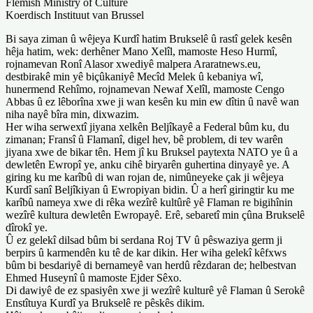
Flemish Ministry of Culture
Koerdisch Instituut van Brussel
Bi saya ziman û wêjeya Kurdî hatim Brukselê û rastî gelek kesên
hêja hatim, wek: derhêner Mano Xelîl, mamoste Heso Hurmî,
rojnamevan Ronî Alasor xwediyê malpera Araratnews.eu,
destbirakê min yê biçûkaniyê Mecîd Melek û kebaniya wî,
hunermend Rehîmo, rojnamevan Newaf Xelîl, mamoste Cengo
Abbas û ez lêborîna xwe ji wan kesên ku min ew dîtin û navê wan
niha nayê bîra min, dixwazim.
Her wiha serwextî jiyana xelkên Beljîkayê a Federal bûm ku, du
zimanan; Fransî û Flamanî, digel hev, bê problem, di tev warên
jiyana xwe de bikar tên. Hem jî ku Bruksel paytexta NATO ye û a
dewletên Ewropî ye, anku cihê biryarên guhertina dinyayê ye. A
giring ku me karîbû di wan rojan de, nimûneyeke çak ji wêjeya
Kurdî sanî Beljîkiyan û Ewropiyan bidin. Û a herî giringtir ku me
karîbû nameya xwe di rêka wezîrê kultûrê yê Flaman re bigihînin
wezîrê kultura dewletên Ewropayê. Erê, sebaretî min çûna Brukselê
dîrokî ye.
Û ez gelekî dilsad bûm bi serdana Roj TV û pêswaziya germ ji
berpirs û karmendên ku tê de kar dikin. Her wiha gelekî kêfxws
bûm bi besdariyê di bernameyê van herdû rêzdaran de; helbestvan
Ehmed Huseynî û mamoste Ejder Sêxo.
Di dawiyê de ez spasiyên xwe ji wezîrê kulturê yê Flaman û Serokê
Enstîtuya Kurdî ya Brukselê re pêskês dikim.