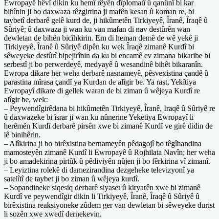
Ewropayê hêvî dikin ku hemî rêyên dîplomatî û qanûnî bi kar
bihînin ji bo daxwaza rêzgirtina ji mafên kesan û koman re, bi
taybetî derbarê gelê kurd de, ji hikûmetên Tirkiyeyê, Îranê, Îraqê û
Sûriyê; û daxwaza ji wan ku van mafan di nav destûrên wan
dewletan de bihên bicîhkirin. Em di heman demê de wê yekê ji
Tirkiyeyê, Îranê û Sûriyê dipên ku wek Îraqê zimanê Kurdî bi
sêweyeke destûrî bipejirînin da ku bi encamê ev zimana bikaribe bi
serbestî ji bo perwerdeyê, medyayê û wesandinê bihêt bikaranîn.
Ewropa dikare her weha derbarê nasnameyê, pêsvexistina çandê û
parastina mîrasa çandî ya Kurdan de alîgir be. Ya rast, Yekîtiya
Ewropayî dikare di gellek waran de bi ziman û wêjeya Kurdî re
alîgir be, wek:
– Peywendîgirêdana bi hikûmetên Tirkiyeyê, Îranê, Iraqê û Sûriyê re
û daxwazeke bi îsrar ji wan ku nûnerine Yeketiya Ewropayî li
herêmên Kurdî derbarê pirsên xwe bi zimanê Kurdî ve girê didin de
lê binihêrin.
– Alîkirina ji bo birêxistina bernameyên pêdagojî bo têgîhandina
mamosteyên zimanê Kurdî li Ewropayê û Rojhilata Navîn; her weha
ji bo amadekirina pirtûk û pêdiviyên nûjen ji bo fêrkirina vî zimanî.
– Leyiztina rolekê di damezirandina dezgeheke televizyonî ya
satelîtî de taybet ji bo ziman û wêjeya kurdî.
– Sopandineke siqesiq derbarê siyaset û kiryarên xwe bi zimanê
Kurdî ve peywendîgir dikin li Tirkiyeyê, Îranê, Îraqê û Sûriyê û
birêxistina reaksiyoneke zûdem ger van dewletan bi sêweyeke durist
li sozên xwe xwedî dernekevin.