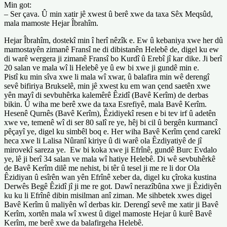
Min got:
– Ser çava. Û min xatir jê xwest û berê xwe da taxa Sêx Meqsûd,
mala mamoste Hejar Îbrahîm.
Hejar Îbrahîm, dostekî min î herî nêzîk e. Ew û kebaniya xwe her dû
mamostayên zimanê Fransî ne di dibistanên Helebê de, digel ku ew
di warê wergera ji zimanê Fransî bo Kurdî û Erebî jî kar dike. Ji berî
20 salan ve mala wî li Helebê ye û ew bi xwe ji gundê min e.
Pistî ku min sîva xwe li mala wî xwar, û balafira min wê derengî
sevê bifiriya Brukselê, min jê xwest ku em wan çend saetên xwe
yên mayî di sevbuhêrka kalemêrê Êzidî (Bavê Kerîm) de derbas
bikin. Û wiha me berê xwe da taxa Esrefiyê, mala Bavê Kerîm.
Hesenê Qurnês (Bavê Kerîm), Êzidiyekî resen e bi tev irf û adetên
xwe ve, temenê wî di ser 80 salî re ye, hêj bi cil û bergên kurmancî
pêçayî ye, digel ku simbêl boq e. Her wiha Bavê Kerîm çend carekî
heca xwe li Lalisa Nûranî kiriye û di warê ola Êzdiyatiyê de jî
mirovekî sareza ye. Ew bi koka xwe ji Efrînê, gundê Burc Evdalo
ye, lê ji berî 34 salan ve mala wî hatiye Helebê. Di wê sevbuhêrkê
de Bavê Kerîm dilê me nehist, bi têr û tesel ji me re li dor Ola
Êzidiyan û esîrên wan yên Efrînê xeber da, digel ku çîroka kustina
Derwês Begê Êzidî jî ji me re got. Dawî nerazîbûna xwe ji Êzidiyên
ku ku li Efrînê dibin misilman anî ziman. Me sihbetek xwes digel
Bavê Kerîm û maliyên wî derbas kir. Derengî sevê me xatir ji Bavê
Kerîm, xortên mala wî xwest û digel mamoste Hejar û kurê Bavê
Kerîm, me berê xwe da balafirgeha Helebê.