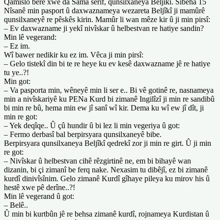
Qamislo berê xwe da Sama serîf, qunsilxaneya Beljîkî. Sibeha 15
Nîsanê min pasport û daxwaznameya wezareta Beljîkî ji mamûrê
qunsilxaneyê re pêskês kirin. Mamûr li wan mêze kir û ji min pirsî:
– Ev daxwazname ji yekî nivîskar û helbestvan re hatiye sandin?
Min lê vegerand:
– Ez im.
Wî bawer nedikir ku ez im. Vêca ji min pirsî:
– Gelo tistekî din bi te re heye ku ev kesê daxwazname jê re hatiye
tu ye..?!
Min got:
– Va pasporta min, wêneyê min li ser e.. Bi vê gotinê re, nasnameya
min a nivîskariyê ku PENa Kurd bi zimanê Ingilîzî ji min re sandibû
bi min re bû, hema min ew jî sanî wî kir. Dema ku wî ew jî dît, ji
min re got:
– Yek deqîqe.. Û çû hundir û bi lez li min vegeriya û got:
– Fermo derbasî bal berpirsyara qunsilxaneyê bibe.
Berpirsyara qunsilxaneya Beljîkî qedrekî zor ji min re girt. Û ji min
re got:
– Nivîskar û helbestvan cihê rêzgirtinê ne, em bi bihayê wan
dizanin, bi çi zimanî be ferq nake. Nexasim tu dibêjî, ez bi zimanê
kurdî dinivîsînim. Gelo zimanê Kurdî gîhaye pileya ku mirov his û
hestê xwe pê derîne..?!
Min lê vegerand û got:
– Belê..
Û min bi kurtbûn jê re behsa zimanê kurdî, rojnameya Kurdistan û