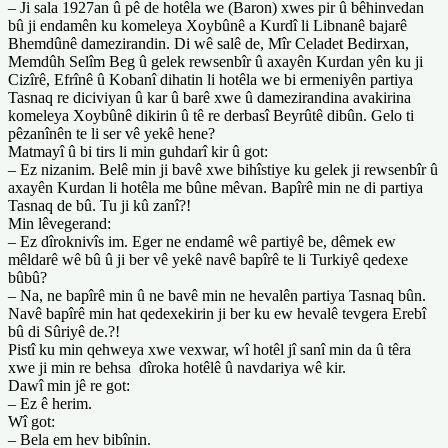
– Ji sala 1927an û pê de hotêla we (Baron) xwes pir û bêhinvedan
bû ji endamên ku komeleya Xoybûnê a Kurdî li Libnanê bajarê
Bhemdûnê damezirandin. Di wê salê de, Mîr Celadet Bedirxan,
Memdûh Selîm Beg û gelek rewsenbîr û axayên Kurdan yên ku ji
Cizîrê, Efrînê û Kobanî dihatin li hotêla we bi ermeniyên partiya
Tasnaq re diciviyan û kar û barê xwe û damezirandina avakirina
komeleya Xoybûnê dikirin û tê re derbasî Beyrûtê dibûn. Gelo ti
pêzanînên te li ser vê yekê hene?
Matmayî û bi tirs li min guhdarî kir û got:
– Ez nizanim. Belê min ji bavê xwe bihîstiye ku gelek ji rewsenbîr û
axayên Kurdan li hotêla me bûne mêvan. Bapîrê min ne di partiya
Tasnaq de bû. Tu ji kû zanî?!
Min lêvegerand:
– Ez dîroknivîs im. Eger ne endamê wê partiyê be, dêmek ew
mêldarê wê bû û ji ber vê yekê navê bapîrê te li Turkiyê qedexe
bûbû?
– Na, ne bapîrê min û ne bavê min ne hevalên partiya Tasnaq bûn.
Navê bapîrê min hat qedexekirin ji ber ku ew hevalê tevgera Erebî
bû di Sûriyê de.?!
Pistî ku min qehweya xwe vexwar, wî hotêl jî sanî min da û têra
xwe ji min re behsa dîroka hotêlê û navdariya wê kir.
Dawî min jê re got:
– Ez ê herim.
Wî got:
– Bela em hev bibînin.