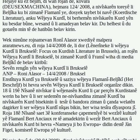
Hêjaye ku ez bêjim, di wan rojan de, kovara
(DEUSEXMACHINA), hejmara 124/ 2008, a nivîskarên toreyê li
Beljîka ku bi zimanê Flamanî ye, dosyek taybet bi navê (Koerdische
Literatuur), anku Wêjeya Kurdî, bi berhemên nivîskarên Kurd yên
ku besdar bûne, wesand û li amadeyan belav kir. Du helbest û du
gotarên min tê de hatibûn belav kirin.
Wek nimûne rojnamevan Ronî Alasor xwediyê malpera
araratnews.eu, di roja 14/4/2008 de, li dor (Lênerîneke li wêjeya
Kurdî li Brukselê: Focus on Kurdish Literature in Brussels), an rojên
Wêjeya Kurdî li Brukselê, bi zimanê Kurdî û Fransî wiha di media
Beljîkî de belav kiribû:
Sevên rengîn yên wêjeya Kurdî li Brukselê
ANP – Roni Alasor – 14/4/2008 / Bruksel
Enstîtuya Kurdî ya Brukselê û saziya wêjeya Flamanî-Beljîkî (Het
Beschrîjf) bi hevra sevên Wêjeya Kurdî li Brukselê organîze dikin.
18 û 19ê Nîsanê nivîskar û wêjenasên Kurd li çar perçên Kurdistanê
werin ba hev û li ser sedemên ne-nivîsandina zimanê Kurdî ba
nivîskarên Kurd bisekinin û tesîr û bandora ziman û çanda welatên
dagirker li ser wêjeya Kurdî nîqas bikin, her wisa tesîra dîyaspora jî.
Roja 18ê Nîsanê saet 3ê konferanseke çapemenîyê bi wezîrê kulturê
yê Flamanî Bert Anciaux re tê amadekirin û wezîr Bert Anciaux û
nivîskarên Kurd bi hevra «Nameya ji bo Ewropa» didin destê Jàn
Figel, komiserê Ewropa yê kulturê.