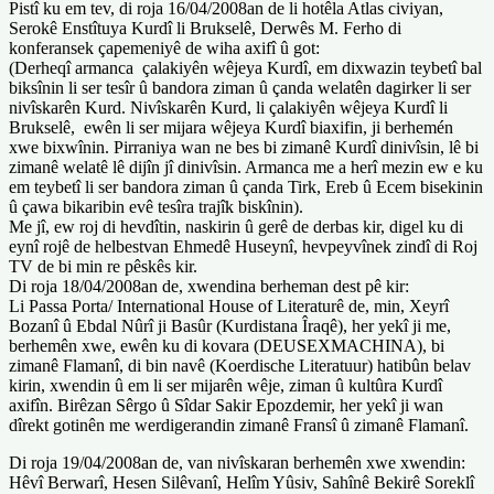
Pistî ku em tev, di roja 16/04/2008an de li hotêla Atlas civiyan,
Serokê Enstîtuya Kurdî li Brukselê, Derwês M. Ferho di
konferansek çapemeniyê de wiha axifî û got:
(Derheqî armanca çalakiyên wêjeya Kurdî, em dixwazin teybetî bal
biksînin li ser tesîr û bandora ziman û çanda welatên dagirker li ser
nivîskarên Kurd. Nivîskarên Kurd, li çalakiyên wêjeya Kurdî li
Brukselê, ewên li ser mijara wêjeya Kurdî biaxifin, ji berhemén
xwe bixwînin. Pirraniya wan ne bes bi zimanê Kurdî dinivîsin, lê bi
zimanê welatê lê dijîn jî dinivîsin. Armanca me a herî mezin ew e ku
em teybetî li ser bandora ziman û çanda Tirk, Ereb û Ecem bisekinin
û çawa bikaribin evê tesîra trajîk biskînin).
Me jî, ew roj di hevdîtin, naskirin û gerê de derbas kir, digel ku di
eynî rojê de helbestvan Ehmedê Huseynî, hevpeyvînek zindî di Roj
TV de bi min re pêskês kir.
Di roja 18/04/2008an de, xwendina berheman dest pê kir:
Li Passa Porta/ International House of Literaturê de, min, Xeyrî
Bozanî û Ebdal Nûrî ji Basûr (Kurdistana Îraqê), her yekî ji me,
berhemên xwe, ewên ku di kovara (DEUSEXMACHINA), bi
zimanê Flamanî, di bin navê (Koerdische Literatuur) hatibûn belav
kirin, xwendin û em li ser mijarên wêje, ziman û kultûra Kurdî
axifîn. Birêzan Sêrgo û Sîdar Sakir Epozdemir, her yekî ji wan
dîrekt gotinên me werdigerandin zimanê Fransî û zimanê Flamanî.
Di roja 19/04/2008an de, van nivîskaran berhemên xwe xwendin:
Hêvî Berwarî, Hesen Silêvanî, Helîm Yûsiv, Sahînê Bekirê Soreklî