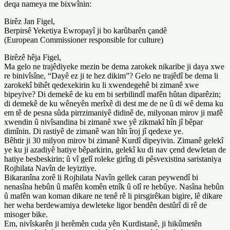
deqa nameya me bixwînin:
Birêz Jan Figel,
Berpirsê Yeketiya Ewropayî ji bo karûbarên çandê
(European Commissioner responsible for culture)
Birêzê hêja Figel,
Ma gelo ne trajêdiyeke mezin be dema zarokek nikaribe ji daya xwe
re binivîsîne, “Dayê ez ji te hez dikim”? Gelo ne trajêdî be dema li
zarokekî bihêt qedexekirin ku li xwendegehê bi zimanê xwe
bipeyive? Di demekê de ku em bi serbilindî mafên hûtan diparêzin;
di demekê de ku wêneyên merîxê di dest me de ne û di wê dema ku
em tê de pesna sûda pirrzimaniyê didinê de, milyonan mirov ji mafê
xwendin û nivîsandina bi zimanê xwe yê zikmakî hîn jî bêpar
dimînin. Di rastiyê de zimanê wan hîn îroj jî qedexe ye.
Bêhtir ji 30 milyon mirov bi zimanê Kurdî dipeyivin. Zimanê gelekî
ye ku ji azadiyê hatiye bêparkirin, gelekî ku di nav çend dewletan de
hatiye besbeskirin; û vî gelî roleke girîng di pêsvexistina saristaniya
Rojhilata Navîn de leyiztiye.
Bikaranîna zorê li Rojhilata Navîn gellek caran peywendî bi
nenasîna hebûn û mafên komên etnîk û olî re hebûye. Nasîna hebûn
û mafên wan koman dikare ne tenê rê li pirsgirêkan bigire, lê dikare
her weha berdewamiya dewleteke ligor bendên destûrî di rê de
misoger bike.
Em, nivîskarên ji herêmên cuda yên Kurdistanê, ji hikûmetên