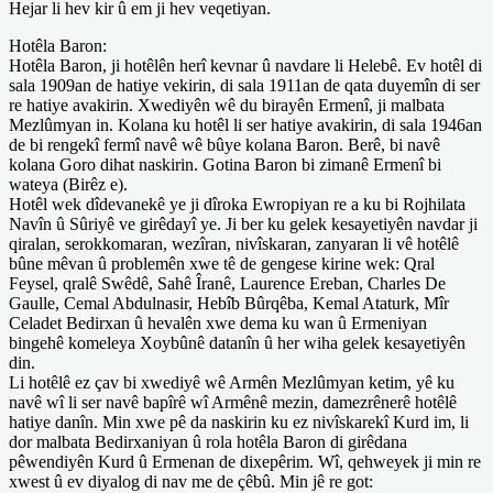
Hejar li hev kir û em ji hev veqetiyan.
Hotêla Baron:
Hotêla Baron, ji hotêlên herî kevnar û navdare li Helebê. Ev hotêl di
sala 1909an de hatiye vekirin, di sala 1911an de qata duyemîn di ser
re hatiye avakirin. Xwediyên wê du birayên Ermenî, ji malbata
Mezlûmyan in. Kolana ku hotêl li ser hatiye avakirin, di sala 1946an
de bi rengekî fermî navê wê bûye kolana Baron. Berê, bi navê
kolana Goro dihat naskirin. Gotina Baron bi zimanê Ermenî bi
wateya (Birêz e).
Hotêl wek dîdevanekê ye ji dîroka Ewropiyan re a ku bi Rojhilata
Navîn û Sûriyê ve girêdayî ye. Ji ber ku gelek kesayetiyên navdar ji
qiralan, serokkomaran, wezîran, nivîskaran, zanyaran li vê hotêlê
bûne mêvan û problemên xwe tê de gengese kirine wek: Qral
Feysel, qralê Swêdê, Sahê Îranê, Laurence Ereban, Charles De
Gaulle, Cemal Abdulnasir, Hebîb Bûrqêba, Kemal Ataturk, Mîr
Celadet Bedirxan û hevalên xwe dema ku wan û Ermeniyan
bingehê komeleya Xoybûnê datanîn û her wiha gelek kesayetiyên
din.
Li hotêlê ez çav bi xwediyê wê Armên Mezlûmyan ketim, yê ku
navê wî li ser navê bapîrê wî Armênê mezin, damezrênerê hotêlê
hatiye danîn. Min xwe pê da naskirin ku ez nivîskarekî Kurd im, li
dor malbata Bedirxaniyan û rola hotêla Baron di girêdana
pêwendiyên Kurd û Ermenan de dixepêrim. Wî, qehweyek ji min re
xwest û ev diyalog di nav me de çêbû. Min jê re got: