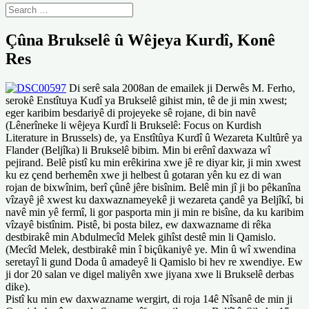
Çûna Brukselê û Wêjeya Kurdî, Konê
Res
Di serê sala 2008an de emailek ji Derwês M. Ferho,
serokê Enstîtuya Kudî ya Brukselê gihist min, tê de ji min xwest;
eger karibim besdariyê di projeyeke sê rojane, di bin navê
(Lênerîneke li wêjeya Kurdî li Brukselê: Focus on Kurdish
Literature in Brussels) de, ya Enstîtûya Kurdî û Wezareta Kultûrê ya
Flander (Beljîka) li Brukselê bibim. Min bi erênî daxwaza wî
pejirand. Belê pistî ku min erêkirina xwe jê re diyar kir, ji min xwest
ku ez çend berhemên xwe ji helbest û gotaran yên ku ez di wan
rojan de bixwînim, berî çûnê jêre bisînim. Belê min jî ji bo pêkanîna
vîzayê jê xwest ku daxwaznameyekê ji wezareta çandê ya Beljîkî, bi
navê min yê fermî, li gor pasporta min ji min re bisîne, da ku karibim
vîzayê bistînim. Pistê, bi posta bilez, ew daxwazname di rêka
destbirakê min Abdulmecîd Melek gihîst destê min li Qamislo.
(Mecîd Melek, destbirakê min î biçûkaniyê ye. Min û wî xwendina
seretayî li gund Doda û amadeyê li Qamislo bi hev re xwendiye. Ew
ji dor 20 salan ve digel maliyên xwe jiyana xwe li Brukselê derbas
dike).
Pistî ku min ew daxwazname wergirt, di roja 14ê Nîsanê de min ji