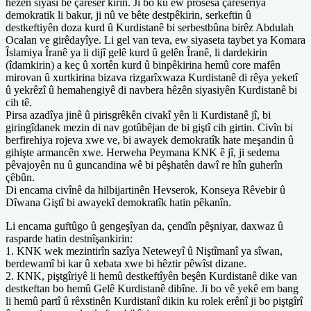
hêzên siyasî bê çareser kirin. Ji bo ku ew prosesa çareseriya
demokratik li bakur, ji nû ve bête destpêkirin, serkeftin û
destkeftiyên doza kurd û Kurdistanê bi serbestbûna birêz Abdulah
Ocalan ve girêdayîye. Li gel van teva, ew siyaseta taybet ya Komara
Îslamiya Îranê ya li dijî gelê kurd û gelên Îranê, li dardekirin
(îdamkirin) a keç û xortên kurd û binpêkirina hemû core mafên
mirovan û xurtkirina bizava rizgarîxwaza Kurdistanê di rêya yeketî
û yekrêzî û hemahengiyê di navbera hêzên siyasiyên Kurdistanê bi
cih tê.
Pirsa azadîya jinê û pirisgrêkên civakî yên li Kurdistanê jî, bi
giringîdanek mezin di nav gotûbêjan de bi giştî cih girtin. Civîn bi
berfirehiya rojeva xwe ve, bi awayek demokratîk hate meşandin û
gihişte armancên xwe. Herweha Peymana KNK ê jî, ji sedema
pêvajoyên nu û guncandina wê bi pêşhatên dawî re hîn guherîn
çêbûn.
Di encama civînê da hilbijartinên Hevserok, Konseya Rêvebir û
Dîwana Giştî bi awayekî demokratîk hatin pêkanîn.
Li encama guftûgo û gengeşîyan da, çendîn pêşniyar, daxwaz û
rasparde hatin destnîşankirin:
1. KNK wek mezintirîn sazîya Neteweyî û Niştîmanî ya sîwan,
berdewamî bi kar û xebata xwe bi hêztir pêwîst dizane.
2. KNK, piştgîriyê li hemû destkeftîyên beşên Kurdistanê dike van
destkeftan bo hemû Gelê Kurdistanê dibîne. Ji bo vê yekê em bang
li hemû partî û rêxstinên Kurdistanî dikin ku rolek erênî ji bo piştgîrî