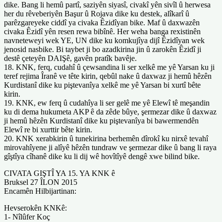
dike. Bang li hemû partî, saziyên siyasî, civakî yên sivîl û herwesa
her du rêveberiyên Başur û Rojava dike ku destek, alîkarî û
parêzgareyeke ciddî ya civaka Êzidîyan bike. Maf û daxwazên
civaka Êzidî yên resen rewa bibînê. Her weha banga rexistinên
navneteweyi wek YE, UN dike ku komkujîya dijî Êzidîyan wek
jenosid nasbike. Bi taybet ji bo azadkirina jin û zarokên Êzidî ji
destê çeteyên DAIŞê, gavên pratîk bavêje.
18. KNK, ferq, cudahî û çewsandina li ser xelkê me yê Yarsan ku ji
teref rejima Îranê ve tête kirin, qebûl nake û daxwaz ji hemû hêzên
Kurdistanî dike ku piştevanîya xelkê me yê Yarsan bi xurtî bête
kirin.
19. KNK, ew ferq û cudahîya li ser gelê me yê Elewî tê meşandin
ku di dema hukumeta AKP ê da zêde bûye, şermezar dike û daxwaz
ji hemû hêzên Kurdistanî dike ku piştevanîya bi bawermendên
Elewî re bi xurttir bête kirin.
20. KNK xerabkirin û tunekirina berhemên dîrokî ku nirxê tevahî
mirovahîyene ji alîyê hêzên tundraw ve şermezar dike û bang li raya
gîştîya cîhanê dike ku li dij wê hovîtîyê dengê xwe bilind bike.
CIVATA GIŞTÎ YA 15. YA KNK ê
Bruksel 27 ÎLON 2015
Encamên Hilbijartinan:
Hevserokên KNKê:
1- Nîlûfer Koç