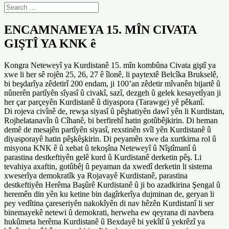
ENCAMNAMEYA 15. MÎN CIVATA
GIŞTÎ YA KNK ê
Kongra Neteweyî ya Kurdistanê 15. mîn kombûna Civata giştî ya
xwe li her sê rojên 25, 26, 27 ê îlonê, li paytextê Belcîka Brukselê,
bi beşdarîya zêdetirî 200 endam, ji 100’an zêdetir mîvanên bijartê û
nûnerên partîyên sîyasî û civakî, sazî, dezgeh û gelek kesayetîyan ji
her çar parçeyên Kurdistanê û diyaspora (Tarawge) yê pêkanî.
Di rojeva civînê de, rewşa siyasî û pêşhatiyên dawî yên li Kurdistan,
Rojhelatanavîn û Cîhanê, bi berfirehî hatin gotûbêjkirin. Di heman
demê de mesajên partîyên siyasî, rexstinên svîl yên Kurdistanê û
diyasporayê hatin pêşkêşkirin. Di peyamên xwe da xurtkirna rol û
misyona KNK ê û xebat û tekoşîna Neteweyî û Nîştîmanî û
parastina destkeftiyên gelê kurd û Kurdistanê derketin pêş. Li
tevahiya axaftin, gotûbêj û peyaman da xwedî derketin li sistema
xweserîya demokratîk ya Rojavayê Kurdistanê, parastina
destkeftiyên Herêma Başûrê Kurdistanê û ji bo azadkirina Şengal û
heremên din yên ku ketine bin dagîrkerîya dujminan de, geryan li
pey vedîtina çareseriyên nakokîyên di nav hêzên Kurdistanî li ser
binemayekê netewi û demokrati, herweha ew qeyrana di navbera
hukûmeta herêma Kurdistanê û Bexdayê bi yekîtî û yekrêzî ya