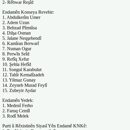
2- Rêbwar Reşîd
Endamên Konseya Revebir:
1. Abdulkerîm Umer
2. Adem Uzun
3. Behzad Pîrmûsa
4. Dilşa Osman
5. Jalane Neqşebendî
6. Kamîran Berwarî
7. Numan Ogur
8. Perwîn Seîd
9. Refîq Xefur
10. Şehla Hefîd
11. Songul Karabulut
12. Tahîr Kemalîzadeh
13. Yilmaz Gunay
14. Zeyneb Murad Feylî
15. Zubeyir Aydar
Endamên Yedek:
1. Medenî Ferho
2. Faruq Cemîl
3. Rodî Melek
Parti û Rêxistinên Siyasî Yên Endamê KNKê: