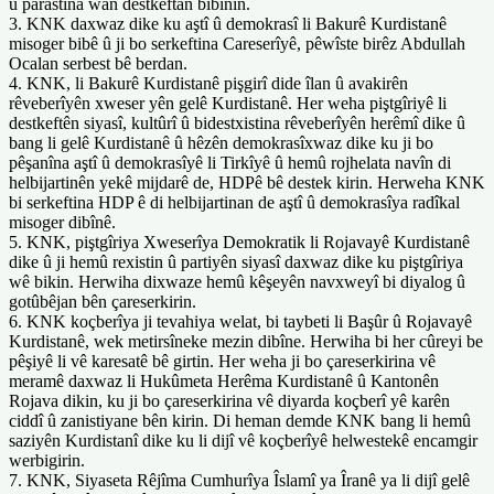
û parastina wan destkeftan bibînin.
3. KNK daxwaz dike ku aştî û demokrasî li Bakurê Kurdistanê
misoger bibê û ji bo serkeftina Careserîyê, pêwîste birêz Abdullah
Ocalan serbest bê berdan.
4. KNK, li Bakurê Kurdistanê pişgirî dide îlan û avakirên
rêveberîyên xweser yên gelê Kurdistanê. Her weha piştgîriyê li
destkeftên siyasî, kultûrî û bidestxistina rêveberîyên herêmî dike û
bang li gelê Kurdistanê û hêzên demokrasîxwaz dike ku ji bo
pêşanîna aştî û demokrasîyê li Tirkîyê û hemû rojhelata navîn di
helbijartinên yekê mijdarê de, HDPê bê destek kirin. Herweha KNK
bi serkeftina HDP ê di helbijartinan de aştî û demokrasîya radîkal
misoger dibînê.
5. KNK, piştgîriya Xweserîya Demokratik li Rojavayê Kurdistanê
dike û ji hemû rexistin û partiyên siyasî daxwaz dike ku piştgîriya
wê bikin. Herwiha dixwaze hemû kêşeyên navxweyî bi diyalog û
gotûbêjan bên çareserkirin.
6. KNK koçberîya ji tevahiya welat, bi taybeti li Başûr û Rojavayê
Kurdistanê, wek metirsîneke mezin dibîne. Herwiha bi her cûreyi be
pêşiyê li vê karesatê bê girtin. Her weha ji bo çareserkirina vê
meramê daxwaz li Hukûmeta Herêma Kurdistanê û Kantonên
Rojava dikin, ku ji bo çareserkirina vê diyarda koçberî yê karên
ciddî û zanistiyane bên kirin. Di heman demde KNK bang li hemû
saziyên Kurdistanî dike ku li dijî vê koçberîyê helwestekê encamgir
werbigirin.
7. KNK, Siyaseta Rêjîma Cumhurîya Îslamî ya Îranê ya li dijî gelê