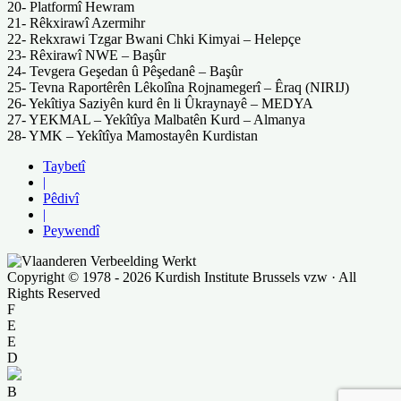
20- Platformî Hewram
21- Rêkxirawî Azermihr
22- Rekxrawi Tzgar Bwani Chki Kimyai – Helepçe
23- Rêxirawî NWE – Başûr
24- Tevgera Geşedan û Pêşedanê – Başûr
25- Tevna Raportêrên Lêkolîna Rojnamegerî – Êraq (NIRIJ)
26- Yekîtiya Saziyên kurd ên li Ûkraynayê – MEDYA
27- YEKMAL – Yekîtîya Malbatên Kurd – Almanya
28- YMK – Yekîtîya Mamostayên Kurdistan
Taybetî
|
Pêdivî
|
Peywendî
Copyright © 1978 - 2026 Kurdish Institute Brussels vzw · All
Rights Reserved
F
E
E
D
B