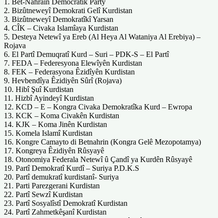
1. Bet-Nahrain Democratik Party
2. Bizûtneweyî Demokrati Gelî Kurdistan
3. Bizûtneweyî Demokratîkî Yarsan
4. CÎK – Civaka Islamîaya Kurdistan
5. Desteya Netewî ya Ereb (Al Heya Al Wataniya Al Erebiya) –
Rojava
6. El Partî Demuqratî Kurd – Suri – PDK-S – El Partî
7. FEDA – Federesyona Elewîyên Kurdistan
8. FEK – Federasyona Êzidîyên Kurdistan
9. Hevbendîya Êzidiyên Sûrî (Rojava)
10. Hibî Şuî Kurdistan
11. Hizbî Ayindeyî Kurdistan
12. KCD – E – Kongra Civaka Demokratîka Kurd – Ewropa
13. KCK – Koma Civakên Kurdistan
14. KJK – Koma Jinên Kurdistan
15. Komela Islamî Kurdistan
16. Kongre Camayto di Betnahrin (Kongra Gelê Mezopotamya)
17. Kongreya Êzidiyên Rûsyayê
18. Otonomiya Federala Netewî û Çandî ya Kurdên Rûsyayê
19. Partî Demokratî Kurdî – Suriya P.D.K.S
20. Partî demukratî kurdistanî- Suriya
21. Parti Parezgerani Kurdistan
22. Partî Sewzî Kurdistan
23. Partî Sosyalîstî Demokratî Kurdistan
24. Partî Zahmetkêşanî Kurdistan