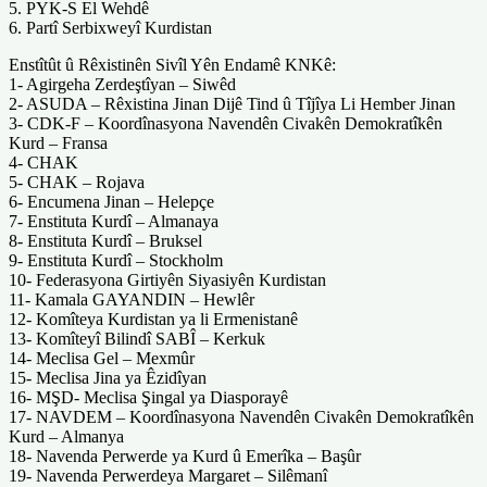
5. PYK-S El Wehdê
6. Partî Serbixweyî Kurdistan
Enstîtût û Rêxistinên Sivîl Yên Endamê KNKê:
1- Agirgeha Zerdeştîyan – Siwêd
2- ASUDA – Rêxistina Jinan Dijê Tind û Tîjîya Li Hember Jinan
3- CDK-F – Koordînasyona Navendên Civakên Demokratîkên
Kurd – Fransa
4- CHAK
5- CHAK – Rojava
6- Encumena Jinan – Helepçe
7- Enstituta Kurdî – Almanaya
8- Enstituta Kurdî – Bruksel
9- Enstituta Kurdî – Stockholm
10- Federasyona Girtiyên Siyasiyên Kurdistan
11- Kamala GAYANDIN – Hewlêr
12- Komîteya Kurdistan ya li Ermenistanê
13- Komîteyî Bilindî SABÎ – Kerkuk
14- Meclisa Gel – Mexmûr
15- Meclisa Jina ya Êzidîyan
16- MŞD- Meclisa Şingal ya Diasporayê
17- NAVDEM – Koordînasyona Navendên Civakên Demokratîkên
Kurd – Almanya
18- Navenda Perwerde ya Kurd û Emerîka – Başûr
19- Navenda Perwerdeya Margaret – Silêmanî