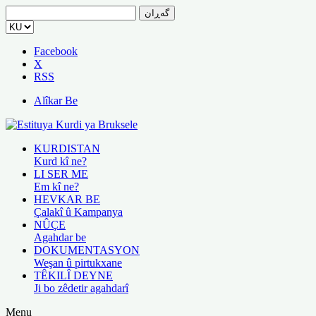
گەڕان
بۆ:
Facebook
X
RSS
Alîkar Be
KURDISTAN
Kurd kî ne?
LI SER ME
Em kî ne?
HEVKAR BE
Çalakî û Kampanya
NÛÇE
Agahdar be
DOKUMENTASYON
Weşan û pirtukxane
TÊKILÎ DEYNE
Ji bo zêdetir agahdarî
Menu