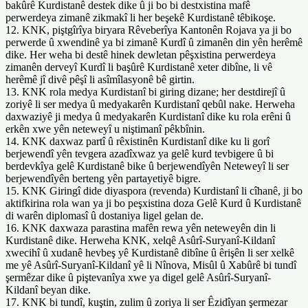
bakûrê Kurdistanê destek dike û ji bo bi destxistina mafê
perwerdeya zimanê zikmakî li her beşekê Kurdistanê têbikoşe.
12. KNK, piştgîrîya biryara Rêveberîya Kantonên Rojava ya ji bo
perwerde û xwendinê ya bi zimanê Kurdî û zimanên din yên herêmê
dike. Her weha bi destê hinek dewletan pêşxistina perwerdeya
zimanên derveyî Kurdî li başûrê Kurdistanê xeter dibîne, li vê
herêmê jî divê pêşî li asîmîlasyonê bê girtin.
13. KNK rola medya Kurdistanî bi giring dizane; her destdirejî û
zoriyê li ser medya û medyakarên Kurdistanî qebûl nake. Herweha
daxwaziyê ji medya û medyakarên Kurdistanî dike ku rola erêni û
erkên xwe yên neteweyî u niştimanî pêkbînin.
14. KNK daxwaz partî û rêxistinên Kurdistanî dike ku li gorî
berjewendî yên tevgera azadîxwaz ya gelê kurd tevbigere û bi
berdevkîya gelê Kurdistanê bike û berjewendîyên Neteweyî li ser
berjewendîyên berteng yên partayetiyê bigre.
15. KNK Giringî dide diyaspora (revenda) Kurdistanî li cîhanê, ji bo
aktifkirina rola wan ya ji bo peşxistina doza Gelê Kurd û Kurdistanê
di warên diplomasî û dostaniya ligel gelan de.
16. KNK daxwaza parastina mafên rewa yên neteweyên din li
Kurdistanê dike. Herweha KNK, xelqê Asûrî-Suryanî-Kildanî
xwecihî û xudanê hevbeş yê Kurdistanê dibîne û êrişên li ser xelkê
me yê Asûrî-Suryanî-Kildanî yê li Nînova, Misûl û Xabûrê bi tundî
şermêzar dike û piştevanîya xwe ya digel gelê Asûrî-Suryanî-
Kildanî beyan dike.
17. KNK bi tundî, kuştin, zulim û zoriya li ser Êzidîyan şermezar