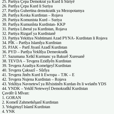
25. Partiya Çepa Demokrat ya Kurd li Sûriyê
26. Partîya Çepa Kurd li Suriya
27. Partîya Guhertina demokratik ya Mezopotamya
28. Partîya Keska Kurdistan – Rojava
29. Partiya Komunista Kurd – Suriya
30. Partîya Kumunîsta Kurdistan- KKP
31. Partiya Liberal ya Kurdistan, Rojava
32. Partiya Rizgarî ya Kurdistanê
33. Partiya Yekitiya Nishtimani Azad PYNA- Kurdistan li Rojava
34. PÎK – Partîya Islamîya Kurdistan
35. PJAK – Partî Jiyanî Azadî Kurdistan
36. PYD – Partîya Yekîtîya Demeokratîk
37. Sazumana Xelkî Kurmanc ya Bakurê Xuresanê
38. TEVDA – Tevgera Ezidîyên Kurdistan
39. Tevgera Azadiya Komelgeyî Kurdistan
40. Tevgera Çaksazî – Sûrîya
41. Tevgera Jinên Kurd li Ewropa – TJK – E
42. Tevgera Nujena Kurdistan – Rojava
43. Yekîtiya Navnetewî ya Rêxistinên Kurdan ên li welatên YDS
44. YNDK – Yekîtî Neteweyî Demokratîkî Kurdistan
Çavdêr û Mîvan:
1. GORAN
2. Komelî Zahmetkêşanî Kurdistan
3. Yekgirtuyî Islamî Kurdistan
4. YNK