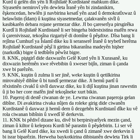
Kurd û gelên din yên li Rojhilatê Kurdistanê mahkum dike.
Siyasetên nemirovî yên dewleta Îranê yên bi zindanikirn,
êşkencedan, hewlên ji navbirina kesatî yên azad û demokratîxwaz û
helawîstin (îdam) û kuştina siyasetmedar, çalakvanên sivîl û
kasibkarên debara rojane şermezar dike. JI bo çareserîya pirsgirêka
Kurdî li Rojhilatê Kurdistanê li ser bingeha bidestxistina mafên rewa
û çarenivissaz, tekoşîna rizgariyê di domîne û pêşdixe. Dîsa bang li
rejîma Cumhurî ya Îslamî dike ku li seranserê Îranê û teybetî herêma
Rojhilatê Kurdistanê pêşî li girtina bikaranîna madeyên hişber
(narkotîk) bigre û tedbîrên pêwîst bigre.
8. KNK, piştgirî dide daxwazên Gelê Kurd yên li Xurasanê, ku
dixwazin herêmên xwe rêvebibin û xweser bijîn, ziman û çanda
xwe bi parêzên.
9. KNK, kuştin û zulma li ser jinê, weke kuştin û qetilkirina
mirovahiyê dibîne û bi tundî şermezar dike. Ji hemû partî û
rêxistinên civakî û sivîl daxwaz dike, ku li dijî kuştina jinan rawestin
û ji bo her core mafên jinê tekoşîneke xurt bikin.
10. Paşeroj di destê ciwanan de ye. Lewma ciwanan paşeroja gelan
dibîne. Di avakirina civaka nûjen da roleke girig dide ciwanên
Kurdistanê û daxwaz ji hemû dem û dezgehên Kurdistanî dîke ku vê
rola ciwanan bibînin û xwedî lê derkevin.
11. KNK bi pêdivî dizane ku, divê bi berpirsiyarîyek mezin çand,
ziman û kiltor û kelepora Kurdi bê parastin û pêşdebirin. Li ser vê
bang li Gelê Kurd dike, ku xwedi li çand û zimanê xwe derkevin û
bi israr biparêzin. Herweha baykotkirina dibistanên dewleta Tirk li