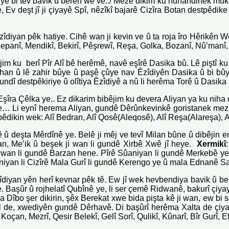
ye bi tev bavik û berên wê ve../ Mêze dikim ku hunandinek muk
 Ev deşt jî ji çiyayê Spî, nêzîkî bajarê Cizîra Botan destpêdike
îdiyan pêk hatiye. Cihê wan ji kevin ve û ta roja îro Hêrikên 
Kepanî, Mendikî, Bekirî, Pêşrewî, Reşa, Golka, Bozanî, Nû’manî,
im ku berî Pîr Alî bê herêmê, navê eşîrê Dasika bû. Lê piştî ku 
llehan û lê zahir bûye û paşê çûye nav Êzîdiyên Dasika û bi bû
undî destpêkiriye û olîtiya Êzîdiyê a nû li herêma Torê û Dasika 
şîra Çêlka ye.. Ez dikarim bibêjim ku devera Aliyan ya ku niha d
maye… Li eynî herema Aliyan, gundê Dêrûnkevinkê goristanek me
pêdikin wek: Alî Bedran, Alî Qosê(Aleqosê), Alî Reşa(Alareşa)
rê û deşta Mêrdînê ye.
Belê ji mêj ve tevî Milan bûne û dibêjin e
an, Me’ik û beşek ji wan li gundê Xirbê Xwê jî heye.
Xermikî
 wan li gundê Barzan hene. Pîrê Sûaniyan li gundê Merkebê ye, 
iyan li Cizîrê Mala Gurî li gundê Kerengo ye û mala Ednanê Sa
diyan yên herî kevnar pêk tê.
Ew jî wek hevbendiya bavik û ber
. Başûr û rojhelatî Qubînê ye, li ser çemê Ridwanê, bakurî çiy
Dîbo şer dikirin, şêx Berekat xwe bida pişta kê ji wan, ew bi 
de, xwediyên gundê Dêrhavê. Di başûrî herêma Xalta de çiyayê
Koçan, Mezrî, Qesir Belekî, Gelî Sorî, Qulikî, Kûnarî, Bîr Gurî, E