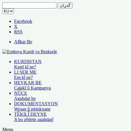
گەڕان
بۆ:
Facebook
X
RSS
Alîkar Be
KURDISTAN
Kurd kî ne?
LI SER ME
Em kî ne?
HEVKAR BE
Çalakî û Kampanya
NÛÇE
Agahdar be
DOKUMENTASYON
Weşan û pirtukxane
TÊKILÎ DEYNE
Ji bo zêdetir agahdarî
Menu