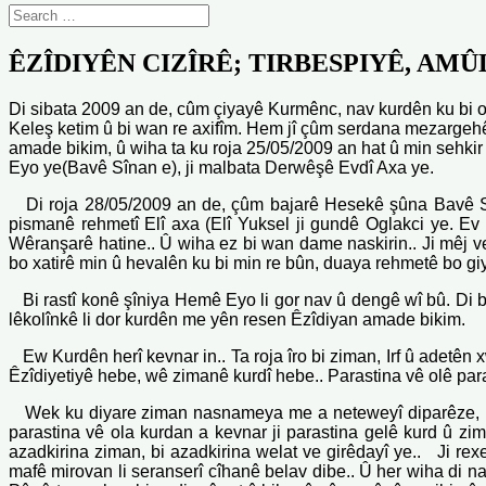
ÊZÎDIYÊN CIZÎRÊ; TIRBESPIYÊ, AMÛD
Di sibata 2009 an de, cûm çiyayê Kurmênc, nav kurdên ku bi
Keleş ketim û bi wan re axifîm. Hem jî çûm serdana mezargehên
amade bikim, û wiha ta ku roja 25/05/2009 an hat û min sehkir
Eyo ye(Bavê Sînan e), ji malbata Derwêşê Evdî Axa ye.
Di roja 28/05/2009 an de, çûm bajarê Hesekê şûna Bavê Sîna
pismanê rehmetî Elî axa (Elî Yuksel ji gundê Oglakci ye. E
Wêranşarê hatine.. Û wiha ez bi wan dame naskirin.. Ji mêj ve 
bo xatirê min û hevalên ku bi min re bûn, duaya rehmetê bo 
Bi rastî konê şîniya Hemê Eyo li gor nav û dengê wî bû. Di bi
lêkolînkê li dor kurdên me yên resen Êzîdiyan amade bikim.
Ew Kurdên herî kevnar in.. Ta roja îro bi ziman, Irf û adetê
Êzîdiyetiyê hebe, wê zimanê kurdî hebe.. Parastina vê olê pa
Wek ku diyare ziman nasnameya me a neteweyî diparêze, û d
parastina vê ola kurdan a kevnar ji parastina gelê kurd û z
azadkirina ziman, bi azadkirina welat ve girêdayî ye.. Ji rexe
mafê mirovan li seranserî cîhanê belav dibe.. Û her wiha di n