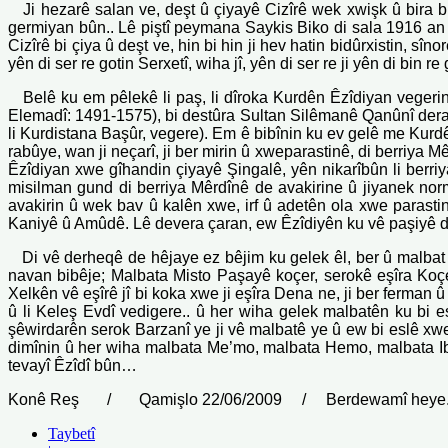
Ji hezarê salan ve, deşt û çiyayê Cizîrê wek xwişk û bira bûn
germiyan bûn.. Lê piştî peymana Saykis Biko di sala 1916 an d
Cizîrê bi çiya û deşt ve, hin bi hin ji hev hatin bidûrxistin, sî
yên di ser re gotin Serxetî, wiha jî, yên di ser re ji yên di bin 
Belê ku em pêlekê li paş, li dîroka Kurdên Êzîdiyan vegerin
Elemadî: 1491-1575), bi destûra Sultan Silêmanê Qanûnî deranî; 
li Kurdistana Başûr, vegere). Em ê bibînin ku ev gelê me Kurdê
rabûye, wan ji neçarî, ji ber mirin û xweparastinê, di berriy
Êzîdiyan xwe gîhandin çiyayê Şingalê, yên nikarîbûn li berr
misilman gund di berriya Mêrdînê de avakirine û jiyanek no
avakirin û wek bav û kalên xwe, irf û adetên ola xwe parasti
Kaniyê û Amûdê. Lê devera çaran, ew Êzîdiyên ku vê paşiyê di
Di vê derheqê de hêjaye ez bêjim ku gelek êl, ber û malbat l
navan bibêje; Malbata Misto Paşayê koçer, serokê eşîra Koçe
Xelkên vê eşîrê jî bi koka xwe ji eşîra Dena ne, ji ber ferman 
û li Keleş Evdî vedigere.. û her wiha gelek malbatên ku bi
şêwirdarên serok Barzanî ye ji vê malbatê ye û ew bi eslê xwe 
dimînin û her wiha malbata Me’mo, malbata Hemo, malbata Ibr
tevayî Êzîdî bûn…
Konê Reş / Qamişlo 22/06/2009 / Berdewamî heye.
Taybetî