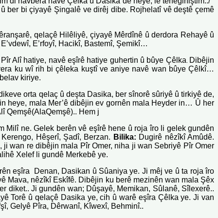
im di navbera navê Çêlka û Dasika de heye, lê tênegihiştim../
 û ber bi çiyayê Şingalê ve dirêj dibe. Rojhelatî vê deştê çemê
Wêranşarê, qelaçê Hilêliyê, çiyayê Mêrdînê û derdora Rehayê û
 E’vdewî, E’rfoyî, Hacikî, Bastemî, Şemikî…
Pîr Alî hatiye, navê eşîrê hatiye guhertin û bûye Çêlka
Dibêjin
.
yera ku wî rih bi çêleka kuştî ve aniye navê wan bûye Çêlkî…
belav kiriye.
ikeve orta qelaç û deşta Dasika, ber sînorê sûriyê û tirkiyê de,
zin heye, mala Mer’ê dibêjin ev gornên mala Heyder in… Û her
, Alî Qemşê(AlaQemşê).. Hem j
m Milî ne. Gelek berên vê eşîrê hene û roja îro li gelek gundên
: Kerengo, Hêşerî, Şadî, Berzan.
Bilika:
Dugirê nêzîkî Amûdê.
ji wan re dibêjin mala Pîr Omer, niha ji wan Sebriyê Pîr Omer
lihê Xelef li gundê Merkebê ye.
ên eşîra Denan, Dasikan û Sûaniya ye. Ji mêj ve û ta roja îro
ayê Mava, nêzîkî Eskîfê. Dibêjin ku berê mezinên wan mala Şêx
ser diket.. Ji gundên wan; Dûşayê, Memikan, Sûlanê, Sîlexerê..
 Torê û qelaçê Dasika ye, cih û warê eşîra Çêlka ye. Ji van
fşî, Gelyê Pîra, Dêrwanî, Kîwexî, Behminî..