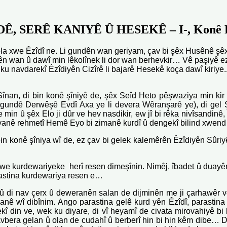
Ê, SERÊ KANIYÊ Û HESEKÊ – I-, Konê 
 ola xwe Êzîdî ne. Li gundên wan geriyam, çav bi şêx Husênê
 wan û dawî min lêkolînek li dor wan berhevkir… Vê paşiyê ez di
 ku navdarekî Êzîdiyên Cizîrê li bajarê Hesekê koça dawî kiriye
n, di bin konê şîniyê de, şêx Seîd Heto pêşwaziya min kir û j
v gundê Derwêşê Evdî Axa ye li devera Wêranşarê ye), di gel Ş
min û şêx Elo ji dûr ve hev nasdikir, ew jî bi rêka nivîsandinê
giyanê rehmetî Hemê Eyo bi zimanê kurdî û dengekî bilind xwen
n konê şîniya wî de, ez çav bi gelek kalemêrên Êzîdiyên Sûriyê,
n xwe kurdewariyeke herî resen dimeşînin. Nimêj, îbadet û duay
rastina kurdewariya resen e…
i nav çerx û deweranên salan de dijminên me ji çarhawêr ve ş
imanê wî dibînim. Ango parastina gelê kurd yên Êzîdî, parastin
kî din ve, wek ku diyare, di vî
heyamî de civata mirovahiyê bi 
avbera gelan û olan de cudahî û berberî hin bi hin kêm dibe… D