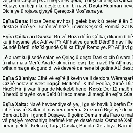
ve çemê Ceqceq e. Ji mêj ve ev qelaç û deşt cihê eşîra
Çêlka
Hêjaye em bêjin ku deşteke din, bi navê
Deşta Hesinan
heye,
Dicle ye û rojava çiyayê Qereçoxê Mosîsana ye.
Eşîra Dena:
Hoza Dena; ev hoz ji gelek bavik û berên êlên Êz
deşta Sirûcê ye. Berên vê hozê jî evin: Keşkokî, Romikî, Xal 
Eşîra Çêlka an Dasika
: Bo vê Hoza dêrîn Çêlka; dikarim bibêj
ku ji heyamê şêx Adî ve Pîr Alî hatiye gundê Dêrdîlê nav fi
Gundê Dêrdîl nêzîkî gundê Çêlika Eliyê Remo ye. Pîr Alî ji vî g
Lê a rast ku ji sedê salan ve Qelaç û deşta Dasika cih û ware E
û niha mala Mer’ê Axa lê akincî ne, ew ji ber navê Pîr Alî 
wiha niha gelek gund di wê deverê de hene bi gotina ALÎ dest
Eşîra Sû’aniya
: Cihê vê eşîrê ji kevin ve li derdora Wêranşa
Cizîrê belav in wek:
Topçî:
Merkebê, Xirbê Feqîra, Xirbê Dîl
Hacî:
Hin ji wan li gundê Merkebê hene.
Kerxî
: Dor 12 malên
û herdû birayên xwe Seîd û Haco mane. Ji maqûlên eşîra Sûan
Eşîra
Xalta:
Navê hevbendiyekê ye, ji gelek bavik û berên Êzî
cihê û warê Xaltan di navbera herêma Xerzan û Bişêriyê de ye
Berekat bûn li gundê Dûşayê.. û gotin; Dema mala Faro û mala 
vê paşiyê meznahiya herêmê ketiye destê mala Osmanê Xelîl 
beran pêk tê: Kefnazî, Taqa, Dasika, Bacola, Xerabiya, Bacinî, 