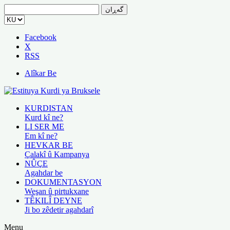
گەڕان
بۆ:
Facebook
X
RSS
Alîkar Be
KURDISTAN
Kurd kî ne?
LI SER ME
Em kî ne?
HEVKAR BE
Çalakî û Kampanya
NÛÇE
Agahdar be
DOKUMENTASYON
Weşan û pirtukxane
TÊKILÎ DEYNE
Ji bo zêdetir agahdarî
Menu