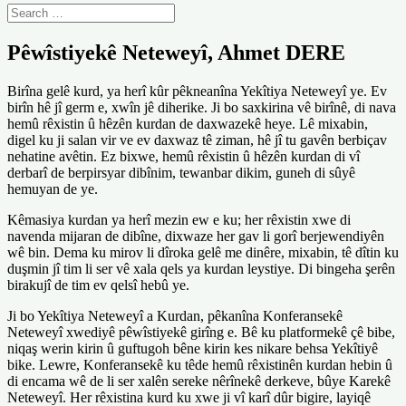
Pêwîstiyekê Neteweyî, Ahmet DERE
Birîna gelê kurd, ya herî kûr pêkneanîna Yekîtiya Neteweyî ye. Ev
birîn hê jî germ e, xwîn jê diherike. Ji bo saxkirina vê birînê, di nava
hemû rêxistin û hêzên kurdan de daxwazekê heye. Lê mixabin,
digel ku ji salan vir ve ev daxwaz tê ziman, hê jî tu gavên berbiçav
nehatine avêtin. Ez bixwe, hemû rêxistin û hêzên kurdan di vî
derbarî de berpirsyar dibînim, tewanbar dikim, guneh di sûyê
hemuyan de ye.
Kêmasiya kurdan ya herî mezin ew e ku; her rêxistin xwe di
navenda mijaran de dibîne, dixwaze her gav li gorî berjewendiyên
wê bin. Dema ku mirov li dîroka gelê me dinêre, mixabin, tê dîtin ku
duşmin jî tim li ser vê xala qels ya kurdan leystiye. Di bingeha şerên
birakujî de tim ev qelsî hebû ye.
Ji bo Yekîtiya Neteweyî a Kurdan, pêkanîna Konferansekê
Neteweyî xwediyê pêwîstiyekê girîng e. Bê ku platformekê çê bibe,
niqaş werin kirin û guftugoh bêne kirin kes nikare behsa Yekîtiyê
bike. Lewre, Konferansekê ku têde hemû rêxistinên kurdan hebin û
di encama wê de li ser xalên sereke nêrînekê derkeve, bûye Karekê
Neteweyî. Her rêxistina kurd ku xwe ji vî karî dûr bigire, layiqê