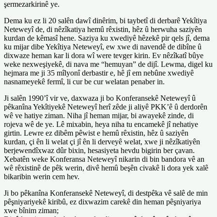
şermezarkirinê ye.
Dema ku ez li 20 salên dawî dinêrim, bi taybetî di derbarê Yekîtiya
Neteweyî de, di nêzîkatiya hemû rêxistin, hêz û herwuha saziyên
kurdan de kêmasî hene. Saziya ku xwediyê hêzekê pir qels jî, dema
ku mijar dibe Yekîtiya Neteweyî, ew xwe di navendê de dibîne û
dixwaze heman kar li dora wî were tevger kirin. Ev nêzîkatî bûye
weke nexweşiyekê, di nava me “hemuyan” de dijî. Lewma, digel ku
hejmara me ji 35 mîlyonî derbastir e, hê jî em nebûne xwediyê
nasnameyekê fermî, li cur be cur welatan penaber in.
Ji salên 1990’î vir ve, daxwaza ji bo Konferansekê Neteweyî û
pêkanîna Yekîtiyekê Neteweyî herî zêde ji aliyê PKK’ê û derdorên
wê ve hatiye ziman. Niha jî heman mijar, bi awayekê zinde, di
rojeva wê de ye. Lê mixabin, heya niha tu encamekê jî nehatiye
girtin. Lewre ez dibêm pêwist e hemû rêxistin, hêz û saziyên
kurdan, çi ên li welat çi jî ên li derveyê welat, xwe ji nêzîkatiyên
berjewendîxwaz dûr bixin, hesasiyeta hevdu bigirin ber çavan.
Xebatên weke Konferansa Neteweyî nikarin di bin bandora vê an
wê rêxistinê de pêk werin, divê hemû beşên civakê li dora yek xalê
bikaribin werin cem hev.
Ji bo pêkanîna Konferansekê Neteweyî, di destpêka vê salê de min
pêşniyariyekê kiribû, ez dixwazim carekê din heman pêşniyariya
xwe bînim ziman;