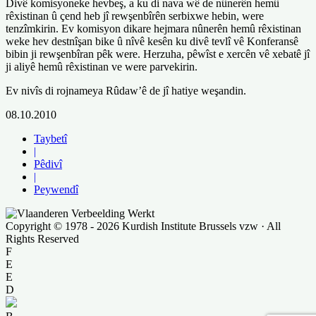
Divê komisyoneke hevbeş, a ku di nava wê de nûnerên hemû
rêxistinan û çend heb jî rewşenbîrên serbixwe hebin, were
tenzîmkirin. Ev komisyon dikare hejmara nûnerên hemû rêxistinan
weke hev destnîşan bike û nîvê kesên ku divê tevlî vê Konferansê
bibin ji rewşenbîran pêk were. Herzuha, pêwîst e xercên vê xebatê jî
ji aliyê hemû rêxistinan ve were parvekirin.
Ev nivîs di rojnameya Rûdaw’ê de jî hatiye weşandin.
08.10.2010
Taybetî
|
Pêdivî
|
Peywendî
Copyright © 1978 - 2026 Kurdish Institute Brussels vzw · All
Rights Reserved
F
E
E
D