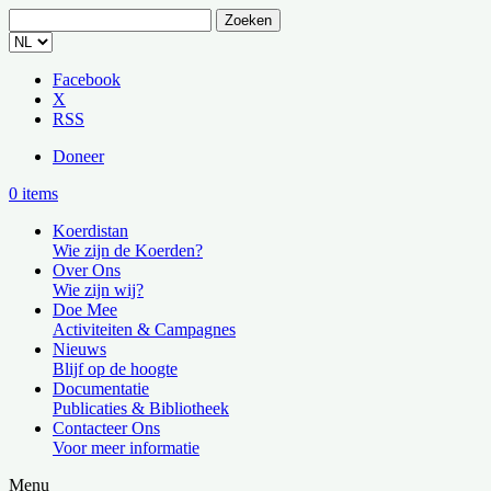
Zoeken
naar:
Facebook
X
RSS
Doneer
0 items
Koerdistan
Wie zijn de Koerden?
Over Ons
Wie zijn wij?
Doe Mee
Activiteiten & Campagnes
Nieuws
Blijf op de hoogte
Documentatie
Publicaties & Bibliotheek
Contacteer Ons
Voor meer informatie
Menu