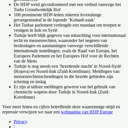
De HDP werd geconfronteerd met een verbod vanwege het
Turks Grondwettelijk Hof
108 prominente HDP-leden riskeren levenslange
gevangenisstraf in de lopende ‘Kobanê-zaak’
Het Turkse parlement verlengde een mandaat om troepen te
vestigen in Irak en Syrië
Turkije heeft blijk gegeven van minachting voor internationaal
recht en mensenrechten, waaronder het negeren van
beslissingen en aanmaningen vanwege verschillende
internationale instellingen, zoals de Raad van Europa, het
Europees Parlement en het Europees Hof voor de Rechten
van de Mens
Turkije is nog steeds een ‘bezettende macht’ in Noord-Syrië
(Rojava) en Noord-Irak (Zuid-Koerdistan). Meldingen van
mensenrechtenschendingen in die bezette gebieden zijn
schering en inslag
Er zijn al talloze meldingen geweest van het gebruik van
chemische wapens door Turkije in Noord-Irak (Zuid-
Koerdistan)
Voor meer feiten en cijfers betreffende deze waanzinnige strijd en
repressie verwijzen we naar een
webpagina van HDP Europe
Privacy
|