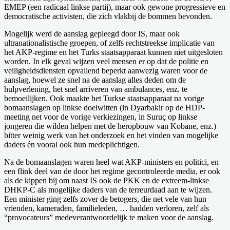
EMEP (een radicaal linkse partij), maar ook gewone progressieve en
democratische activisten, die zich vlakbij de bommen bevonden.
Mogelijk werd de aanslag gepleegd door IS, maar ook
ultranationalistische groepen, of zelfs rechtstreekse implicatie van
het AKP-regime en het Turks staatsapparaat kunnen niet uitgesloten
worden. In elk geval wijzen veel mensen er op dat de politie en
veiligheidsdiensten opvallend beperkt aanwezig waren voor de
aanslag, hoewel ze snel na de aanslag alles deden om de
hulpverlening, het snel arriveren van ambulances, enz. te
bemoeilijken. Ook maakte het Turkse staatsapparaat na vorige
bomaanslagen op linkse doelwitten (in Dyarbakir op de HDP-
meeting net voor de vorige verkiezingen, in Suruç op linkse
jongeren die wilden helpen met de heropbouw van Kobane, enz.)
bitter weinig werk van het onderzoek en het vinden van mogelijke
daders én vooral ook hun medeplichtigen.
Na de bomaanslagen waren heel wat AKP-ministers en politici, en
een flink deel van de door het regime gecontroleerde media, er ook
als de kippen bij om naast IS ook de PKK en de extreem-linkse
DHKP-C als mogelijke daders van de terreurdaad aan te wijzen.
Een minister ging zelfs zover de betogers, die net vele van hun
vrienden, kameraden, familieleden, … hadden verloren, zelf als
“provocateurs” medeverantwoordelijk te maken voor de aanslag.