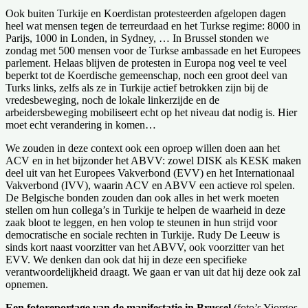
Ook buiten Turkije en Koerdistan protesteerden afgelopen dagen
heel wat mensen tegen de terreurdaad en het Turkse regime: 8000 in
Parijs, 1000 in Londen, in Sydney, … In Brussel stonden we
zondag met 500 mensen voor de Turkse ambassade en het Europees
parlement. Helaas blijven de protesten in Europa nog veel te veel
beperkt tot de Koerdische gemeenschap, noch een groot deel van
Turks links, zelfs als ze in Turkije actief betrokken zijn bij de
vredesbeweging, noch de lokale linkerzijde en de
arbeidersbeweging mobiliseert echt op het niveau dat nodig is. Hier
moet echt verandering in komen…
We zouden in deze context ook een oproep willen doen aan het
ACV en in het bijzonder het ABVV: zowel DISK als KESK maken
deel uit van het Europees Vakverbond (EVV) en het Internationaal
Vakverbond (IVV), waarin ACV en ABVV een actieve rol spelen.
De Belgische bonden zouden dan ook alles in het werk moeten
stellen om hun collega’s in Turkije te helpen de waarheid in deze
zaak bloot te leggen, en hen volop te steunen in hun strijd voor
democratische en sociale rechten in Turkije. Rudy De Leeuw is
sinds kort naast voorzitter van het ABVV, ook voorzitter van het
EVV. We denken dan ook dat hij in deze een specifieke
verantwoordelijkheid draagt. We gaan er van uit dat hij deze ook zal
opnemen.
Een fotoreportage van de manifestatie in Brussel
(foto’s Yiorgos