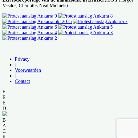
Vasilos, Charlotte, Neal Michiels)
Privacy
|
Voorwaarden
|
Contact
F
E
E
D
B
A
C
K