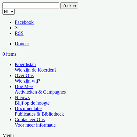
Zoeken
naar:
Facebook
X
RSS
Doneer
0 items
Koerdistan
Wie zijn de Koerden?
Over Ons
Wie zijn wij?
Doe Mee
Activiteiten & Campagnes
Nieuws
Blijf op de hoogte
Documentatie
Publicaties & Bibliotheek
Contacteer Ons
Voor meer informatie
Menu