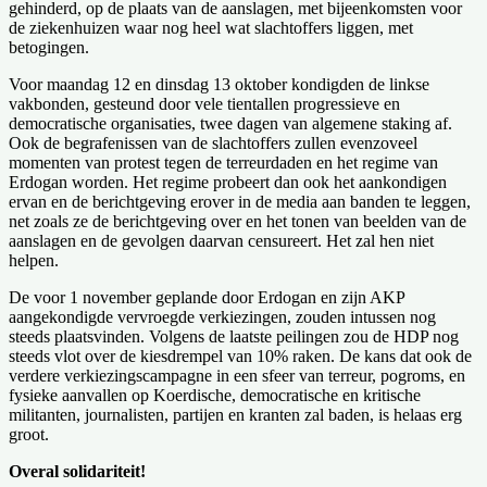
gehinderd, op de plaats van de aanslagen, met bijeenkomsten voor
de ziekenhuizen waar nog heel wat slachtoffers liggen, met
betogingen.
Voor maandag 12 en dinsdag 13 oktober kondigden de linkse
vakbonden, gesteund door vele tientallen progressieve en
democratische organisaties, twee dagen van algemene staking af.
Ook de begrafenissen van de slachtoffers zullen evenzoveel
momenten van protest tegen de terreurdaden en het regime van
Erdogan worden. Het regime probeert dan ook het aankondigen
ervan en de berichtgeving erover in de media aan banden te leggen,
net zoals ze de berichtgeving over en het tonen van beelden van de
aanslagen en de gevolgen daarvan censureert. Het zal hen niet
helpen.
De voor 1 november geplande door Erdogan en zijn AKP
aangekondigde vervroegde verkiezingen, zouden intussen nog
steeds plaatsvinden. Volgens de laatste peilingen zou de HDP nog
steeds vlot over de kiesdrempel van 10% raken. De kans dat ook de
verdere verkiezingscampagne in een sfeer van terreur, pogroms, en
fysieke aanvallen op Koerdische, democratische en kritische
militanten, journalisten, partijen en kranten zal baden, is helaas erg
groot.
Overal solidariteit!