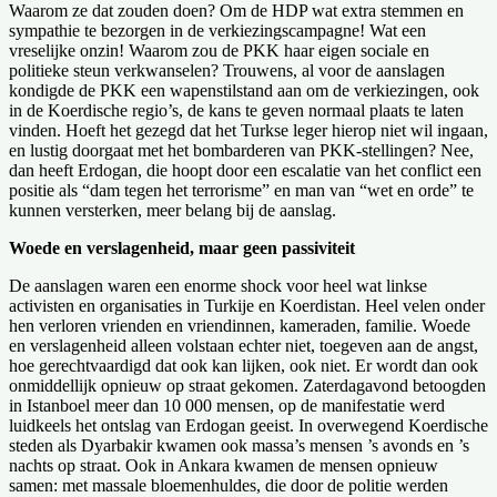
Waarom ze dat zouden doen? Om de HDP wat extra stemmen en
sympathie te bezorgen in de verkiezingscampagne! Wat een
vreselijke onzin! Waarom zou de PKK haar eigen sociale en
politieke steun verkwanselen? Trouwens, al voor de aanslagen
kondigde de PKK een wapenstilstand aan om de verkiezingen, ook
in de Koerdische regio’s, de kans te geven normaal plaats te laten
vinden. Hoeft het gezegd dat het Turkse leger hierop niet wil ingaan,
en lustig doorgaat met het bombarderen van PKK-stellingen? Nee,
dan heeft Erdogan, die hoopt door een escalatie van het conflict een
positie als “dam tegen het terrorisme” en man van “wet en orde” te
kunnen versterken, meer belang bij de aanslag.
Woede en verslagenheid, maar geen passiviteit
De aanslagen waren een enorme shock voor heel wat linkse
activisten en organisaties in Turkije en Koerdistan. Heel velen onder
hen verloren vrienden en vriendinnen, kameraden, familie. Woede
en verslagenheid alleen volstaan echter niet, toegeven aan de angst,
hoe gerechtvaardigd dat ook kan lijken, ook niet. Er wordt dan ook
onmiddellijk opnieuw op straat gekomen. Zaterdagavond betoogden
in Istanboel meer dan 10 000 mensen, op de manifestatie werd
luidkeels het ontslag van Erdogan geeist. In overwegend Koerdische
steden als Dyarbakir kwamen ook massa’s mensen ’s avonds en ’s
nachts op straat. Ook in Ankara kwamen de mensen opnieuw
samen: met massale bloemenhuldes, die door de politie werden