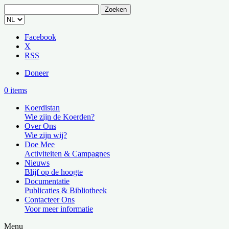
Zoeken
naar:
Facebook
X
RSS
Doneer
0 items
Koerdistan
Wie zijn de Koerden?
Over Ons
Wie zijn wij?
Doe Mee
Activiteiten & Campagnes
Nieuws
Blijf op de hoogte
Documentatie
Publicaties & Bibliotheek
Contacteer Ons
Voor meer informatie
Menu