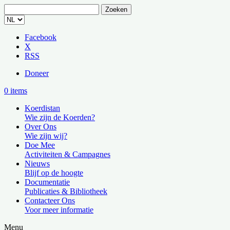
Zoeken
naar:
Facebook
X
RSS
Doneer
0 items
Koerdistan
Wie zijn de Koerden?
Over Ons
Wie zijn wij?
Doe Mee
Activiteiten & Campagnes
Nieuws
Blijf op de hoogte
Documentatie
Publicaties & Bibliotheek
Contacteer Ons
Voor meer informatie
Menu