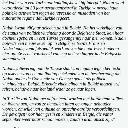
het kader van een Turks aanhoudingsbevel bij Interpol. Nalan werd
veroordeeld tot 30 jaar gevangenisstraf in Turkije vanwege haar
politieke activiteiten tegen de repressie en misdaden van het
autoritaire regime dat Turkije regeert.
Nalan kwam vijf jaar geleden aan in België. Na het verkrijgen van
de status van politiek vluchteling door de Belgische Staat, kon haar
dochter (geboren in een Turkse gevangenis) naar hier komen. Nalan
bouwde een nieuw leven op in België, ze leerde Frans en
Nederlands, vond fatsoenlijk werk en voedde haar twee kinderen
hier op. Ze is het voorbeeld van een actieve burger in de Belgische
samenleving.
Nalans uitlevering aan de Turkse staat zou ingaan tegen het recht
op asiel en zou een aanfluiting betekenen van de bescherming die
Nalan onder de Conventie van Genève geniet als politiek
vluchteling in België. Erkende vluchtelingen in België mogen vrij
reizen, behalve naar het land waar ze gevaar lopen.
In Turkije zou Nalan geconfronteerd worden met harde represailles
en folteringen, en zou ze tientallen jaren gevangen gehouden
worden, omwille van onjuiste en onrechtvaardige veroordelingen.
De gevolgen voor haar gezin en kinderen in België, die vanaf
september weer naar school moeten, zouden dramatisch zijn
.”