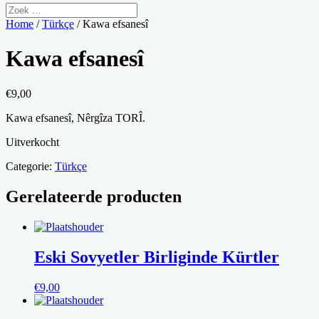
Home
/
Türkçe
/ Kawa efsanesî
Kawa efsanesî
€
9,00
Kawa efsanesî, Nêrgîza TORÎ.
Uitverkocht
Categorie:
Türkçe
Gerelateerde producten
Eski Sovyetler Birliginde Kürtler
€
9,00