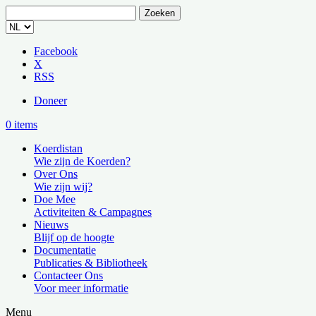
Zoeken
naar:
Facebook
X
RSS
Doneer
0 items
Koerdistan
Wie zijn de Koerden?
Over Ons
Wie zijn wij?
Doe Mee
Activiteiten & Campagnes
Nieuws
Blijf op de hoogte
Documentatie
Publicaties & Bibliotheek
Contacteer Ons
Voor meer informatie
Menu