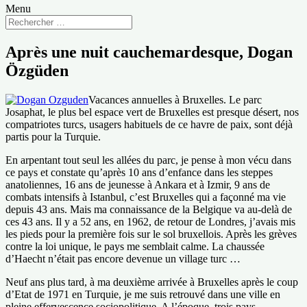
Menu
Après une nuit cauchemardesque, Dogan
Özgüden
Vacances annuelles à Bruxelles. Le parc
Josaphat, le plus bel espace vert de Bruxelles est presque désert, nos
compatriotes turcs, usagers habituels de ce havre de paix, sont déjà
partis pour la Turquie.
En arpentant tout seul les allées du parc, je pense à mon vécu dans
ce pays et constate qu’après 10 ans d’enfance dans les steppes
anatoliennes, 16 ans de jeunesse à Ankara et à Izmir, 9 ans de
combats intensifs à Istanbul, c’est Bruxelles qui a façonné ma vie
depuis 43 ans. Mais ma connaissance de la Belgique va au-delà de
ces 43 ans. Il y a 52 ans, en 1962, de retour de Londres, j’avais mis
les pieds pour la première fois sur le sol bruxellois. Après les grèves
contre la loi unique, le pays me semblait calme. La chaussée
d’Haecht n’était pas encore devenue un village turc …
Neuf ans plus tard, à ma deuxième arrivée à Bruxelles après le coup
d’Etat de 1971 en Turquie, je me suis retrouvé dans une ville en
pleine effervescence sociopolitique. A l’époque, trois pays