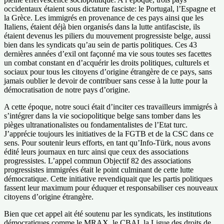
occidentaux étaient sous dictature fasciste: le Portugal, l’Espagne et
la Grèce. Les immigrés en provenance de ces pays ainsi que les
Italiens, étaient déjà bien organisés dans la lutte antifasciste, ils
étaient devenus les piliers du mouvement progressiste belge, aussi
bien dans les syndicats qu’au sein de partis politiques. Ces 43
dernières années d’exil ont façonné ma vie sous toutes ses facettes
un combat constant en d’acquérir les droits politiques, culturels et
sociaux pour tous les citoyens d’origine étrangère de ce pays, sans
jamais oublier le devoir de contribuer sans cesse à la lutte pour la
démocratisation de notre pays d’origine.
A cette époque, notre souci était d’inciter ces travailleurs immigrés à
s’intégrer dans la vie sociopolitique belge sans tomber dans les
pièges ultranationalistes ou fondamentalistes de l’Etat turc.
J’apprécie toujours les initiatives de la FGTB et de la CSC dans ce
sens. Pour soutenir leurs efforts, en tant qu’Info-Türk, nous avons
édité leurs journaux en turc ainsi que ceux des associations
progressistes. L’appel commun Objectif 82 des associations
progressistes immigrées était le point culminant de cette lutte
démocratique. Cette initiative revendiquait que les partis politiques
fassent leur maximum pour éduquer et responsabiliser ces nouveaux
citoyens d’origine étrangère.
Bien que cet appel ait été soutenu par les syndicats, les institutions
démocratiques comme le MRAX, le CBAI, la Ligue des droits de