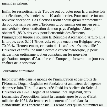
immigrés italiens.
Enfin, les ressortissants de Turquie ont pu voter pour la première fois
aux élections présidentielles du 10 août dernier. Pour moi, ce fut une
nouvelle déception. Ces élections n’ont abouti qu’au renforcement
du pouvoir sans partage d’Erdogan turco-sunnite qui met en péril
une véritable démocratisation de mon pays d’origine. Alors qu’il
obtient 51,85 % des voix pour l’ensemble des électeurs,
l’immigration turque a soutenu la Résistible Ascension d’Arturo Ui à
la turque, avec 62,51 % des voix et, pire encore en Belgique, avec
70,08 %. Heureusement, ce matin du 11 août est très ensoleillé à
Bruxelles et après une nuit électorale cauchemardesque, je peux
garder mon optimisme tout en comptant sur les nouvelles
générations turques d’Anatolie et d’Europe qui briseront un jour ces
chaînes de la servitude.
Journaliste et militant
Incontournable dans le monde de l’immigration et des droits de
l’Homme, Dogan Ozgüden est fondateur et animateur de l’agence
de presse Info-Türk. Il a aussi créé l’asbl les Ateliers du Soleil à
Bruxelles en 1974. Dogan et sa femme Inci Tugsavul, deux
journalistes d’opposition, fuient la Turquie après le coup d’Etat
militaire de 1971. Sa femme et lui entrent d’abord dans la
clandestinité sans chercher asile. Ils n’ont alors qu’un but rentrer au