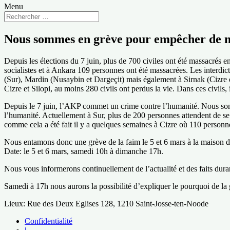
Menu
Nous sommes en grève pour empêcher de n
Depuis les élections du 7 juin, plus de 700 civiles ont été massacrés 
socialistes et à Ankara 109 personnes ont été massacrées. Les interdicti
(Sur), Mardin (Nusaybin et Dargeçit) mais également à Sirnak (Cizre et 
Cizre et Silopi, au moins 280 civils ont perdus la vie. Dans ces civils
Depuis le 7 juin, l’AKP commet un crime contre l’humanité. Nous somm
l’humanité. Actuellement à Sur, plus de 200 personnes attendent de se f
comme cela a été fait il y a quelques semaines à Cizre où 110 personne
Nous entamons donc une grève de la faim le 5 et 6 mars à la maison d
Date: le 5 et 6 mars, samedi 10h à dimanche 17h.
Nous vous informerons continuellement de l’actualité et des faits duran
Samedi à 17h nous aurons la possibilité d’expliquer le pourquoi de la 
Lieux: Rue des Deux Eglises 128, 1210 Saint-Josse-ten-Noode
Confidentialité