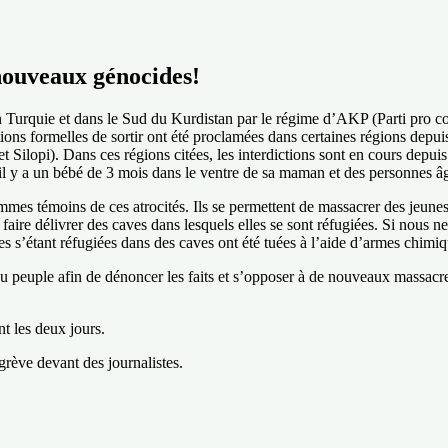
ouveaux génocides!
en Turquie et dans le Sud du Kurdistan par le régime d’AKP (Parti pro co
ons formelles de sortir ont été proclamées dans certaines régions depuis 
Silopi). Dans ces régions citées, les interdictions sont en cours depuis 
, il y a un bébé de 3 mois dans le ventre de sa maman et des personnes â
es témoins de ces atrocités. Ils se permettent de massacrer des jeunes,
aire délivrer des caves dans lesquels elles se sont réfugiées. Si nous ne
s s’étant réfugiées dans des caves ont été tuées à l’aide d’armes chimiq
u peuple afin de dénoncer les faits et s’opposer à de nouveaux massacr
t les deux jours.
grève devant des journalistes.